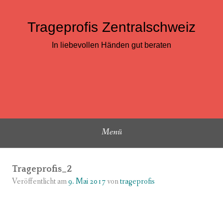
Zum
Inhalt
Trageprofis Zentralschweiz
springen
In liebevollen Händen gut beraten
Menü
Trageprofis_2
Veröffentlicht am
9. Mai 2017
von
trageprofis