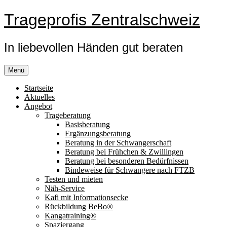
Zum
Trageprofis Zentralschweiz
Inhalt
springen
In liebevollen Händen gut beraten
Menü
Startseite
Aktuelles
Angebot
Trageberatung
Basisberatung
Ergänzungsberatung
Beratung in der Schwangerschaft
Beratung bei Frühchen & Zwillingen
Beratung bei besonderen Bedürfnissen
Bindeweise für Schwangere nach FTZB
Testen und mieten
Näh-Service
Kafi mit Informationsecke
Rückbildung BeBo®
Kangatraining®
Spaziergang