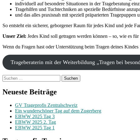
individuell auf besondere Situationen in der Trageberatung ein
Tragehilfen und Tuchtechniken an spezielle Bedürfnisse anzup
und das alles
praxisnah mit speziell präparierten Tragepuppen 
So entsteht ein sicherer, geborgener Raum für jedes Kind und jede F
Unser Ziel:
Jedes Kind soll getragen werden können – so, wie es für 
Wenn du Fragen hast oder Unterstützung beim Tragen deines Kindes m
Trageberaterin mit der Weiterbildung „Tragen bei beson
Suchen
nach:
Neueste Beiträge
GV Trageprofis Zentralschweiz
Ein wunderschöner Tag auf dem Zugerberg
EBWW 2025 Tag 3
EBWW 2025 2. Tag
EBWW 2025 Tag 1