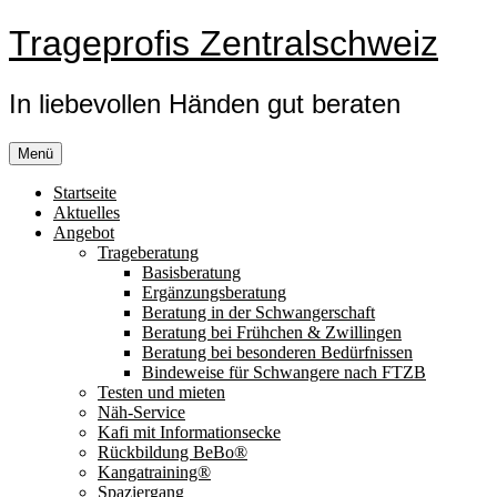
Zum
Trageprofis Zentralschweiz
Inhalt
springen
In liebevollen Händen gut beraten
Menü
Startseite
Aktuelles
Angebot
Trageberatung
Basisberatung
Ergänzungsberatung
Beratung in der Schwangerschaft
Beratung bei Frühchen & Zwillingen
Beratung bei besonderen Bedürfnissen
Bindeweise für Schwangere nach FTZB
Testen und mieten
Näh-Service
Kafi mit Informationsecke
Rückbildung BeBo®
Kangatraining®
Spaziergang