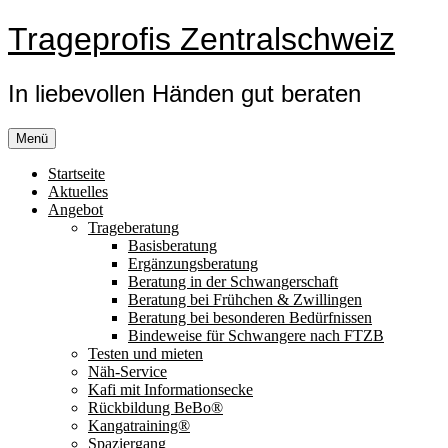
Zum
Trageprofis Zentralschweiz
Inhalt
springen
In liebevollen Händen gut beraten
Menü
Startseite
Aktuelles
Angebot
Trageberatung
Basisberatung
Ergänzungsberatung
Beratung in der Schwangerschaft
Beratung bei Frühchen & Zwillingen
Beratung bei besonderen Bedürfnissen
Bindeweise für Schwangere nach FTZB
Testen und mieten
Näh-Service
Kafi mit Informationsecke
Rückbildung BeBo®
Kangatraining®
Spaziergang