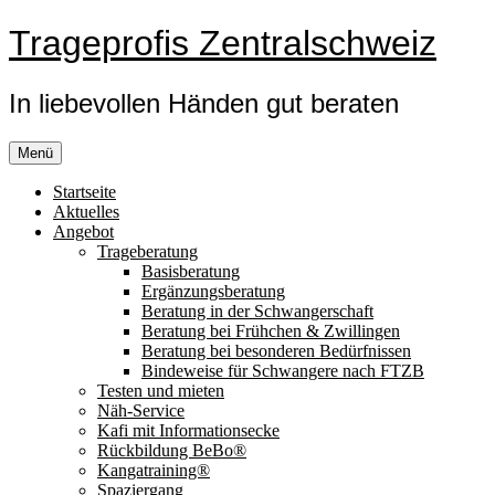
Zum
Trageprofis Zentralschweiz
Inhalt
springen
In liebevollen Händen gut beraten
Menü
Startseite
Aktuelles
Angebot
Trageberatung
Basisberatung
Ergänzungsberatung
Beratung in der Schwangerschaft
Beratung bei Frühchen & Zwillingen
Beratung bei besonderen Bedürfnissen
Bindeweise für Schwangere nach FTZB
Testen und mieten
Näh-Service
Kafi mit Informationsecke
Rückbildung BeBo®
Kangatraining®
Spaziergang