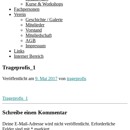
Kurse & Workshops
Fachpersonen
Verein
Geschichte / Galerie
Mitglieder
Vorstand
Mitgliedschaft
AGB
Impressum
Links
Interner Bereich
Trageprofis_1
Veröffentlicht am
9. Mai 2017
von
trageprofis
Beitragsnavigation
Trageprofis_1
Schreibe einen Kommentar
Deine E-Mail-Adresse wird nicht veröffentlicht.
Erforderliche
Felder sind mit
*
markiert