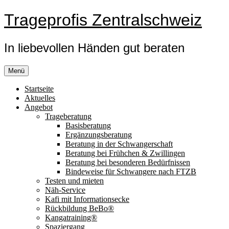
Zum
Trageprofis Zentralschweiz
Inhalt
springen
In liebevollen Händen gut beraten
Menü
Startseite
Aktuelles
Angebot
Trageberatung
Basisberatung
Ergänzungsberatung
Beratung in der Schwangerschaft
Beratung bei Frühchen & Zwillingen
Beratung bei besonderen Bedürfnissen
Bindeweise für Schwangere nach FTZB
Testen und mieten
Näh-Service
Kafi mit Informationsecke
Rückbildung BeBo®
Kangatraining®
Spaziergang