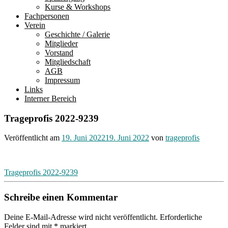
Kurse & Workshops
Fachpersonen
Verein
Geschichte / Galerie
Mitglieder
Vorstand
Mitgliedschaft
AGB
Impressum
Links
Interner Bereich
Trageprofis 2022-9239
Veröffentlicht am
19. Juni 2022
19. Juni 2022
von
trageprofis
Beitragsnavigation
Trageprofis 2022-9239
Schreibe einen Kommentar
Deine E-Mail-Adresse wird nicht veröffentlicht.
Erforderliche
Felder sind mit
*
markiert