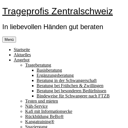
Zum
Trageprofis Zentralschweiz
Inhalt
springen
In liebevollen Händen gut beraten
Menü
Startseite
Aktuelles
Angebot
Trageberatung
Basisberatung
Ergänzungsberatung
Beratung in der Schwangerschaft
Beratung bei Frühchen & Zwillingen
Beratung bei besonderen Bedürfnissen
Bindeweise für Schwangere nach FTZB
Testen und mieten
Näh-Service
Kafi mit Informationsecke
Rückbildung BeBo®
Kangatraining®
Spaziergang