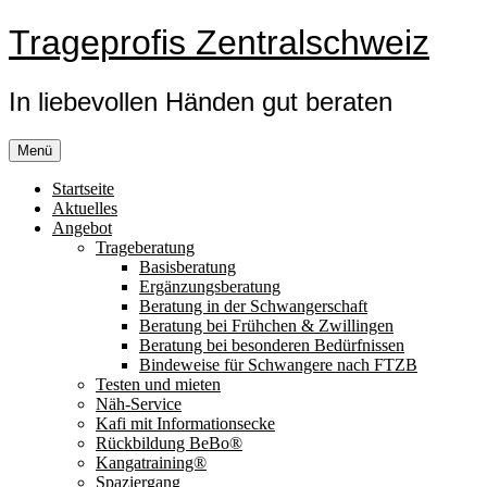
Zum
Trageprofis Zentralschweiz
Inhalt
springen
In liebevollen Händen gut beraten
Menü
Startseite
Aktuelles
Angebot
Trageberatung
Basisberatung
Ergänzungsberatung
Beratung in der Schwangerschaft
Beratung bei Frühchen & Zwillingen
Beratung bei besonderen Bedürfnissen
Bindeweise für Schwangere nach FTZB
Testen und mieten
Näh-Service
Kafi mit Informationsecke
Rückbildung BeBo®
Kangatraining®
Spaziergang