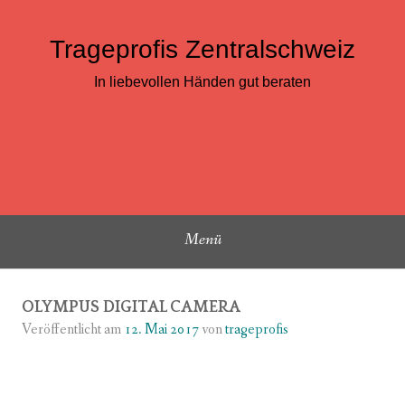
Zum
Inhalt
Trageprofis Zentralschweiz
springen
In liebevollen Händen gut beraten
Menü
OLYMPUS DIGITAL CAMERA
Veröffentlicht am
12. Mai 2017
von
trageprofis