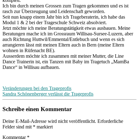
komplett.
Ich bin durch meinen Grossen zum Tragen gekommen und es ist
rasch zur Überzeugung und Leidenschaft geworden.
Seit nun knapp einem Jahr bin ich Trageberaterin, ich habe das
Modul 1 & 2 bei der Trageschule Schweiz absolviert.
Jetzt möchte ich meine Beratungstätigkeit etwas ausbauen. Meine
Beratungen mache ich im Grossraum Willisau-Sursee-Luzern, aber
auch Richtung Huttwil/Emmental/Entlebuch und wenn es sich
arrangieren lässt mit meinen Eltern auch in Bern (meine Eltern
wohnen in Rüfenacht BE).
Ausserdem möchte ich zusammen mit meiner Mutter, die Line
Dance Trainerin ist, ein Tanzen mit Baby im Tragetuch „MamBa
Dance“ in Willisau aufbauen.
Beitragsnavigation
Veränderungen bei den Trageprofis
Sandra Schönenberger verlässt die Trageprofis
Schreibe einen Kommentar
Deine E-Mail-Adresse wird nicht veröffentlicht.
Erforderliche
Felder sind mit
*
markiert
Kommentar
*