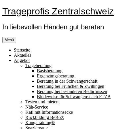
Zum
Trageprofis Zentralschweiz
Inhalt
springen
In liebevollen Händen gut beraten
Menü
Startseite
Aktuelles
Angebot
Trageberatung
Basisberatung
Ergänzungsberatung
Beratung in der Schwangerschaft
Beratung bei Frühchen & Zwillingen
Beratung bei besonderen Bedürfnissen
Bindeweise für Schwangere nach FTZB
Testen und mieten
Näh-Service
Kafi mit Informationsecke
Rückbildung BeBo®
Kangatraining®
Spaziergang