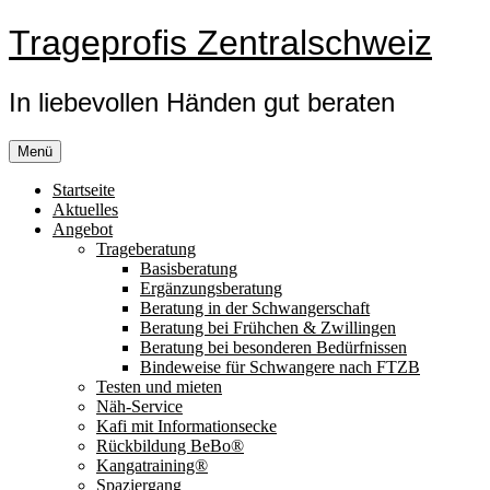
Zum
Trageprofis Zentralschweiz
Inhalt
springen
In liebevollen Händen gut beraten
Menü
Startseite
Aktuelles
Angebot
Trageberatung
Basisberatung
Ergänzungsberatung
Beratung in der Schwangerschaft
Beratung bei Frühchen & Zwillingen
Beratung bei besonderen Bedürfnissen
Bindeweise für Schwangere nach FTZB
Testen und mieten
Näh-Service
Kafi mit Informationsecke
Rückbildung BeBo®
Kangatraining®
Spaziergang