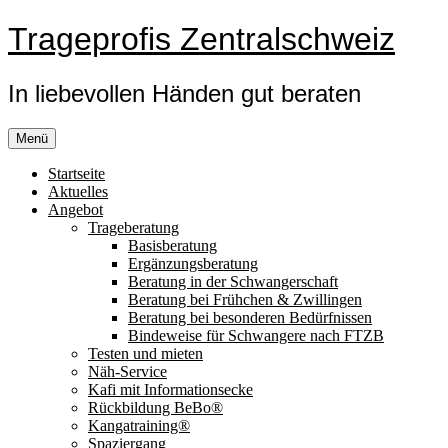
Zum
Trageprofis Zentralschweiz
Inhalt
springen
In liebevollen Händen gut beraten
Menü
Startseite
Aktuelles
Angebot
Trageberatung
Basisberatung
Ergänzungsberatung
Beratung in der Schwangerschaft
Beratung bei Frühchen & Zwillingen
Beratung bei besonderen Bedürfnissen
Bindeweise für Schwangere nach FTZB
Testen und mieten
Näh-Service
Kafi mit Informationsecke
Rückbildung BeBo®
Kangatraining®
Spaziergang