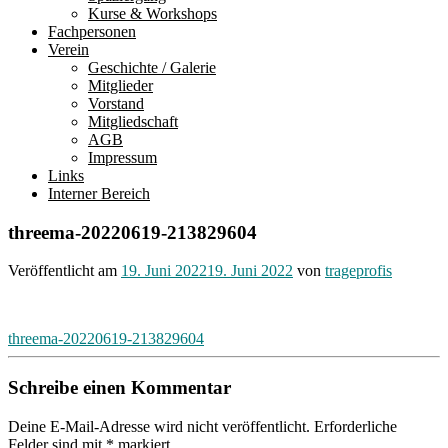
Kurse & Workshops
Fachpersonen
Verein
Geschichte / Galerie
Mitglieder
Vorstand
Mitgliedschaft
AGB
Impressum
Links
Interner Bereich
threema-20220619-213829604
Veröffentlicht am
19. Juni 2022
19. Juni 2022
von
trageprofis
Beitragsnavigation
threema-20220619-213829604
Schreibe einen Kommentar
Deine E-Mail-Adresse wird nicht veröffentlicht.
Erforderliche
Felder sind mit
*
markiert