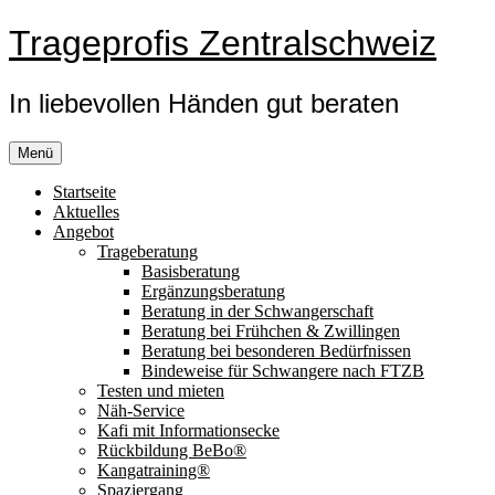
Zum
Trageprofis Zentralschweiz
Inhalt
springen
In liebevollen Händen gut beraten
Menü
Startseite
Aktuelles
Angebot
Trageberatung
Basisberatung
Ergänzungsberatung
Beratung in der Schwangerschaft
Beratung bei Frühchen & Zwillingen
Beratung bei besonderen Bedürfnissen
Bindeweise für Schwangere nach FTZB
Testen und mieten
Näh-Service
Kafi mit Informationsecke
Rückbildung BeBo®
Kangatraining®
Spaziergang