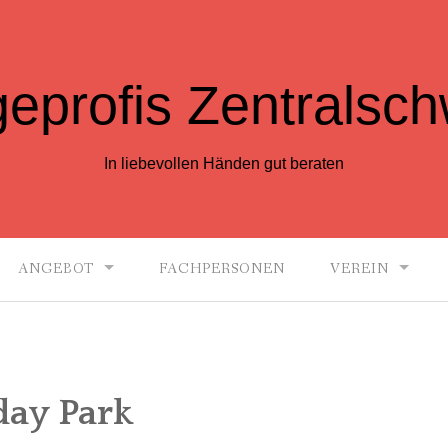
geprofis Zentralsch
In liebevollen Händen gut beraten
ANGEBOT
FACHPERSONEN
VEREIN
day Park