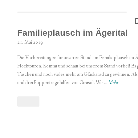
Familieplausch im Ägerital
21. Mai 2019
Die Vorbereitungen für unseren Stand am Familieplausch im 
Hochtouren. Kommt und schaut bei unserem Stand vorbei! Es gi
Taschen und noch vieles mehr am Glücksrad zu gewinnen. Al
D
und drei Puppentragehilfen von Girasol. Wir …
Mehr
i
e
Hinterlasse
Die
T
einen
Trageprofis
r
Kommentar
am
Familieplausch
a
im
g