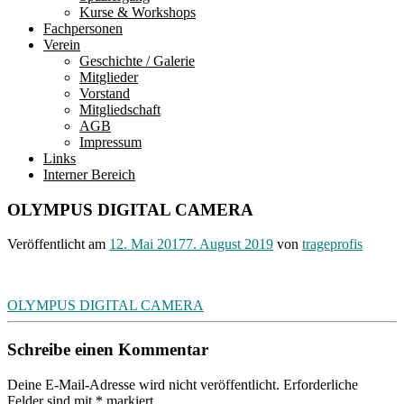
Kurse & Workshops
Fachpersonen
Verein
Geschichte / Galerie
Mitglieder
Vorstand
Mitgliedschaft
AGB
Impressum
Links
Interner Bereich
OLYMPUS DIGITAL CAMERA
Veröffentlicht am
12. Mai 2017
7. August 2019
von
trageprofis
Beitragsnavigation
OLYMPUS DIGITAL CAMERA
Schreibe einen Kommentar
Deine E-Mail-Adresse wird nicht veröffentlicht.
Erforderliche
Felder sind mit
*
markiert