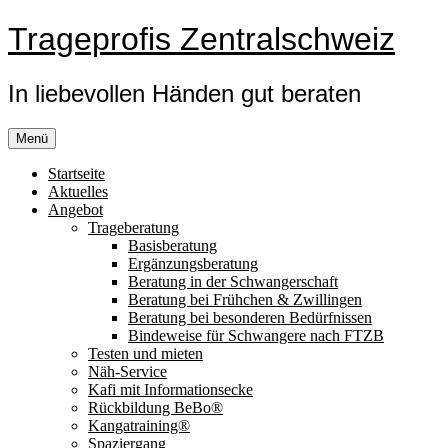
Zum
Trageprofis Zentralschweiz
Inhalt
springen
In liebevollen Händen gut beraten
Menü
Startseite
Aktuelles
Angebot
Trageberatung
Basisberatung
Ergänzungsberatung
Beratung in der Schwangerschaft
Beratung bei Frühchen & Zwillingen
Beratung bei besonderen Bedürfnissen
Bindeweise für Schwangere nach FTZB
Testen und mieten
Näh-Service
Kafi mit Informationsecke
Rückbildung BeBo®
Kangatraining®
Spaziergang