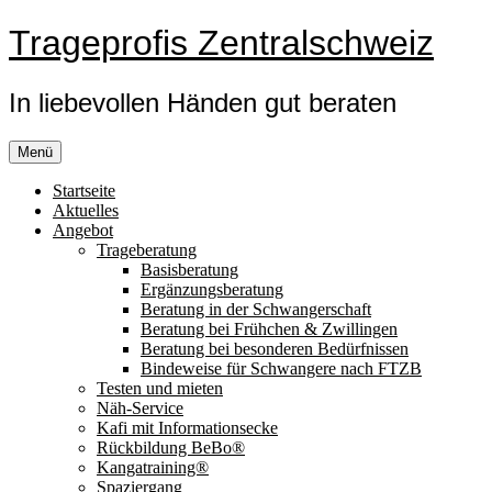
Zum
Trageprofis Zentralschweiz
Inhalt
springen
In liebevollen Händen gut beraten
Menü
Startseite
Aktuelles
Angebot
Trageberatung
Basisberatung
Ergänzungsberatung
Beratung in der Schwangerschaft
Beratung bei Frühchen & Zwillingen
Beratung bei besonderen Bedürfnissen
Bindeweise für Schwangere nach FTZB
Testen und mieten
Näh-Service
Kafi mit Informationsecke
Rückbildung BeBo®
Kangatraining®
Spaziergang