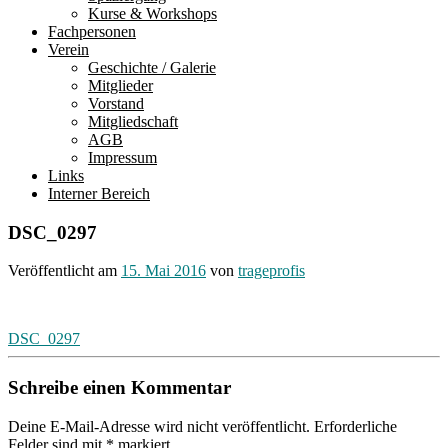
Kurse & Workshops
Fachpersonen
Verein
Geschichte / Galerie
Mitglieder
Vorstand
Mitgliedschaft
AGB
Impressum
Links
Interner Bereich
DSC_0297
Veröffentlicht am
15. Mai 2016
von
trageprofis
Beitragsnavigation
DSC_0297
Schreibe einen Kommentar
Deine E-Mail-Adresse wird nicht veröffentlicht.
Erforderliche
Felder sind mit
*
markiert