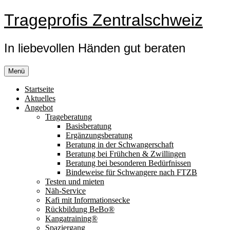
Zum
Trageprofis Zentralschweiz
Inhalt
springen
In liebevollen Händen gut beraten
Menü
Startseite
Aktuelles
Angebot
Trageberatung
Basisberatung
Ergänzungsberatung
Beratung in der Schwangerschaft
Beratung bei Frühchen & Zwillingen
Beratung bei besonderen Bedürfnissen
Bindeweise für Schwangere nach FTZB
Testen und mieten
Näh-Service
Kafi mit Informationsecke
Rückbildung BeBo®
Kangatraining®
Spaziergang