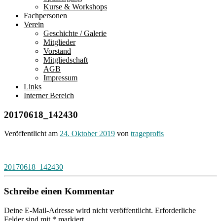
Kurse & Workshops
Fachpersonen
Verein
Geschichte / Galerie
Mitglieder
Vorstand
Mitgliedschaft
AGB
Impressum
Links
Interner Bereich
20170618_142430
Veröffentlicht am
24. Oktober 2019
von
trageprofis
Beitragsnavigation
20170618_142430
Schreibe einen Kommentar
Deine E-Mail-Adresse wird nicht veröffentlicht.
Erforderliche
Felder sind mit
*
markiert