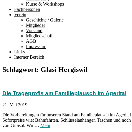
Kurse & Workshops
Fachpersonen
Verein
Geschichte / Galerie
Mitglieder
Vorstand
Mitgliedschaft
AGB
Impressum
Links
Interner Bereich
Schlagwort:
Glasi Hergiswil
Die Trageprofis am Familieplausch im Ägerital
21. Mai 2019
Die Vorbereitungen für unseren Stand am Familieplausch im Ägerita
Sofortpreise wie: Bahnfahrten, Schlüsselanhänger, Taschen und noc
Die
von Girasol. Wir …
Mehr
Trageprofis