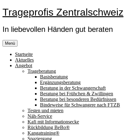
Zum
Trageprofis Zentralschweiz
Inhalt
springen
In liebevollen Händen gut beraten
Menü
Startseite
Aktuelles
Angebot
Trageberatung
Basisberatung
Ergänzungsberatung
Beratung in der Schwangerschaft
Beratung bei Frühchen & Zwillingen
Beratung bei besonderen Bedürfnissen
Bindeweise für Schwangere nach FTZB
Testen und mieten
Näh-Service
Kafi mit Informationsecke
Rückbildung BeBo®
Kangatraining®
Spaziergang