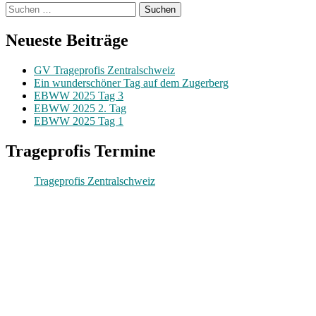
Hinterlasse
Die
Suchen
am
einen
Trageprofis
nach:
Familieplausch
Kommentar
am
im
Neueste Beiträge
Familieplausch
Ägerital
im
GV Trageprofis Zentralschweiz
Ägerital
Ein wunderschöner Tag auf dem Zugerberg
EBWW 2025 Tag 3
EBWW 2025 2. Tag
EBWW 2025 Tag 1
Trageprofis Termine
Trageprofis Zentralschweiz